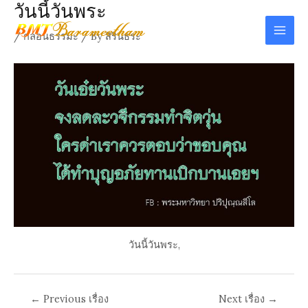
วันนี้วันพระ
Skip
to
/
กลอนธรรมะ
/ By
สิรินธระ
Mai
content
Men
วันนี้วันพระ,
Post
←
Previous เรื่อง
Next เรื่อง
→