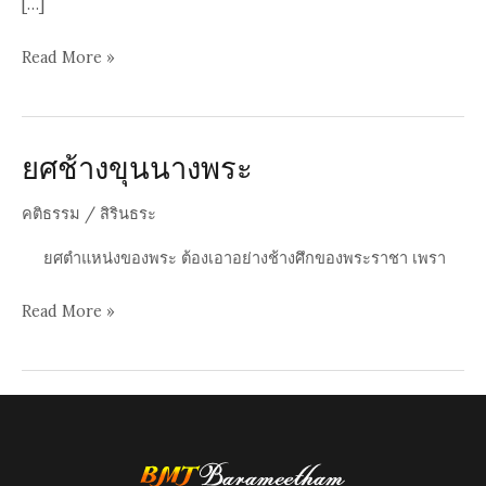
[…]
ตอบ
Read More »
คำถาม
คน
เห็น
ยศช้างขุนนางพระ
ต่าง
ที่
คติธรรม
/
สิรินธระ
ว่า
ยศตำแหน่งของพระ ต้องเอาอย่างช้างศึกของพระราชา เพรา
เรียน
บาลี
ยศ
Read More »
ไป
ช้าง
ทำไม
ขุนนาง
พระ