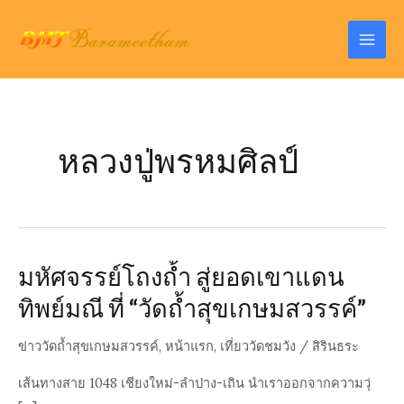
Skip
to
Mai
content
Men
หลวงปู่พรหมศิลป์
มหัศจรรย์โถงถ้ำ สู่ยอดเขาแดน
ทิพย์มณี ที่ “วัดถ้ำสุขเกษมสวรรค์”
ข่าววัดถ้ำสุขเกษมสวรรค์
,
หน้าแรก
,
เที่ยววัดชมวัง
/
สิรินธระ
เส้นทางสาย 1048 เชียงใหม่-ลำปาง-เถิน นำเราออกจากความวุ่