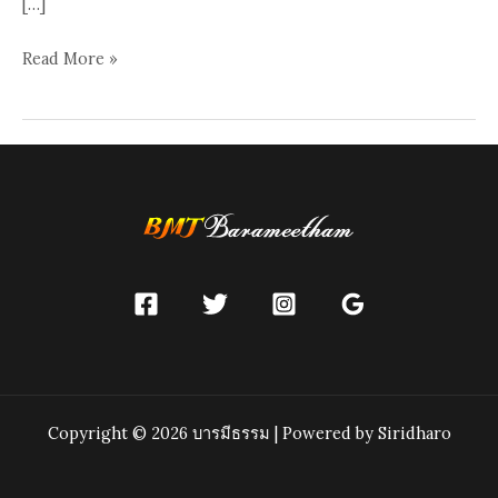
[…]
มหัศจรรย์
Read More »
โถง
ถ้ำ
สู่
ยอด
เขา
แดน
ทิพย์
มณี
ที่
“วัด
ถ้ำ
สุข
Copyright © 2026 บารมีธรรม | Powered by Siridharo
เกษม
สวรรค์”