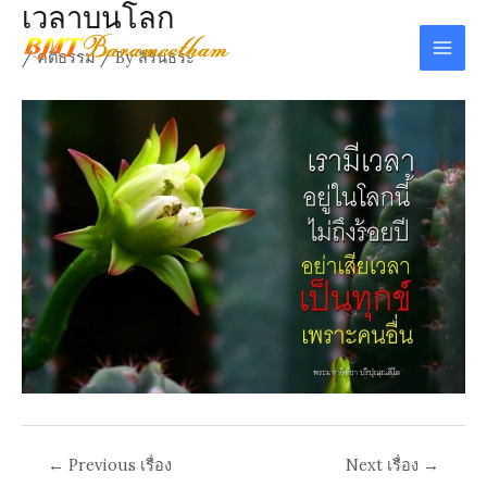
เวลาบนโลก
Skip
to
/
คติธรรม
/ By
สิรินธระ
Mai
content
Men
Post
←
Previous เรื่อง
Next เรื่อง
→