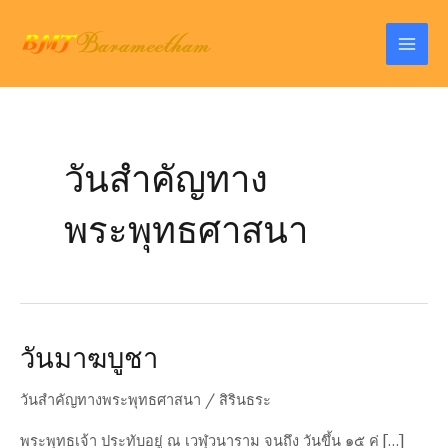
Skip
to
Mai
content
Men
วันสำคัญทาง
พระพุทธศาสนา
วันมาฆบูชา
วันสำคัญทางพระพุทธศาสนา
/
สิรินธระ
พระพุทธเจ้า ประทับอยู่ ณ เวฬุวนาราม จนถึง วันขึ้น ๑๕ ค่ […]