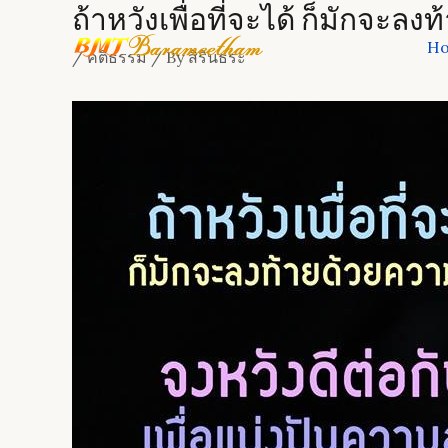
ถ้าหวังเพื่อที่จะได้ ก็มักจะล
Skip
to
H
/
คติธรรม
/ By
สิรินธระ
content