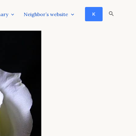
Search
nary
Neighbor’s website
K