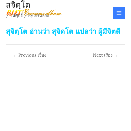
สุจิตฺโต
Skip
to
/
วันศุกร์
/ By
สิรินธระ
Mai
content
Men
สุจิตฺโต อ่านว่า สุจิดโต แปลว่า ผู้มีจิตดี
Post
←
Previous เรื่อง
Next เรื่อง
→
navigation