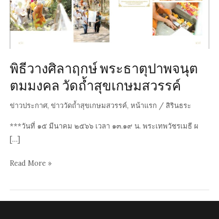
พิธีวางศิลาฤกษ์ พระธาตุปาพจนุต
ตมมงคล วัดถ้ำสุขเกษมสวรรค์
ข่าวประกาศ
,
ข่าววัดถ้ำสุขเกษมสวรรค์
,
หน้าแรก
/
สิรินธระ
***วันที่ ๑๕ มีนาคม ๒๕๖๖ เวลา ๑๓.๑๙ น. พระเทพวัชรเมธี ผ
[…]
พิธี
Read More »
วาง
ศิลา
ฤกษ์
พระ