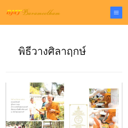
Skip
to
Mai
content
Men
พิธีวางศิลาฤกษ์