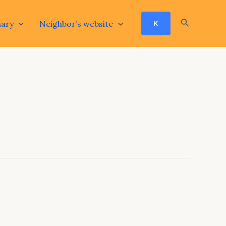
Search
nary
Neighbor’s website
K