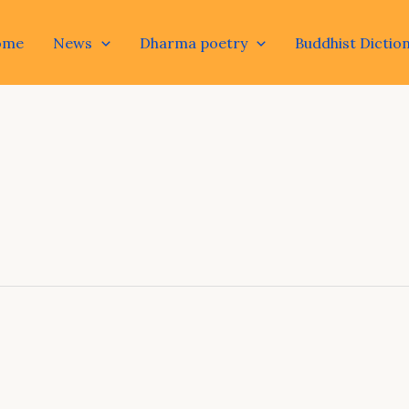
ome
News
Dharma poetry
Buddhist Dictio