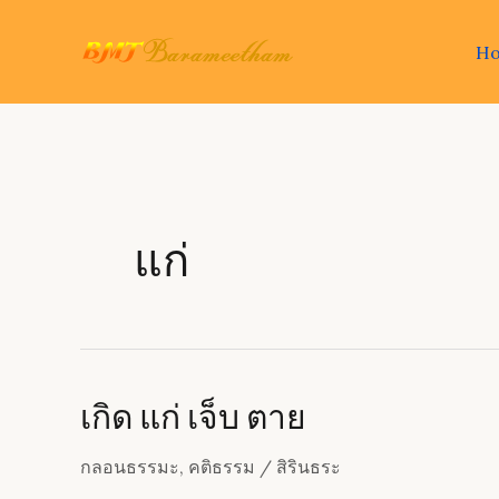
Skip
to
H
content
แก่
เกิด แก่ เจ็บ ตาย
กลอนธรรมะ
,
คติธรรม
/
สิรินธระ