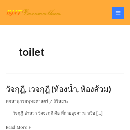
Skip
to
Mai
content
Men
toilet
วัจกุฎี, เวจกุฎี (ห้องน้ำ, ห้องส้วม)
พจนานุกรมพุทธศาสตร์
/
สิรินธระ
วัจกุฎี อ่านว่า วัดจะกุดี คือ ที่ถ่ายอุจจาระ หรือ […]
วัจ
Read More »